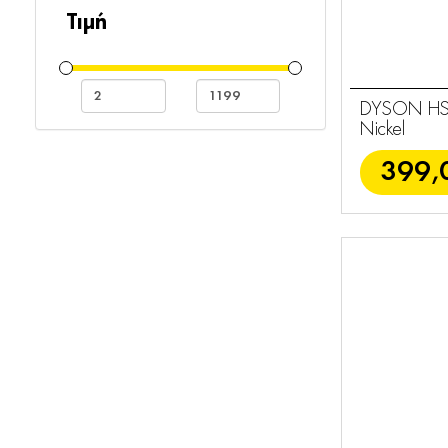
Φωτιστικά
3
Τιμή
Ακουστικά
1
Κεφαλής
DYSON HS07
Προσωπική
Nickel
18
Περιποίηση
399,
Ανεμιστήρες
9
Υγραντήρες
1
Ακουστικά
1
Αξεσουάρ
43
Dyson
Ισιωτικά
6