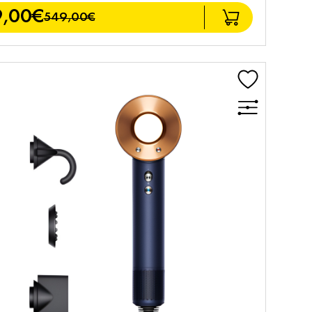
,00€
549,00€