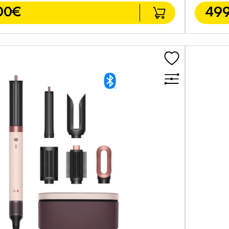
00€
499