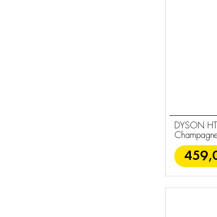
Σεσουάρ
10
Ψαλίδια & Ρόλεϋ
4
Βούρτσες
4
Ανταλλακτικά
57
Dyson
Θερμαντικά
2
Φωτισμός
3
DYSON HT01
Φροντίδα
Champagne 
126
459,
Σπιτιού
Εποχιακά Είδη
9