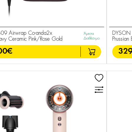
9 Airwrap Co-anda2x
DYSON H
Άμεσα
avy Ceramic Pink/Rose Gold
Διαθέσιμο
Prussian
00€
329