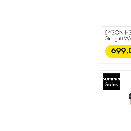
DYSON HS0
Straight+W
699,
Summer
Sales