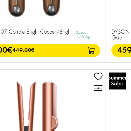
 Corrale Bright Copper/Bright
DYSON HT
Άμεσα
Διαθέσιμο
Gold
00€
459
449,00€
Summer
Sales