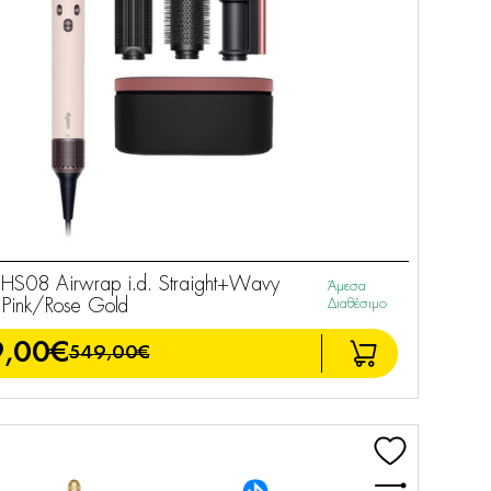
S08 Airwrap i.d. Straight+Wavy
Άμεσα
Pink/Rose Gold
Διαθέσιμο
,00€
549,00€