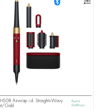
S08 Airwrap i.d. Straight+Wavy
Άμεσα
et/Gold
Διαθέσιμο