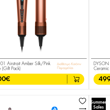
 Airstrait Amber Silk/Pink
DYSON H
Διαθέσιμο Κατόπιν
(Gift Pack)
Παραγγελίας
Ceramic 
00€
499
Summer
Sales