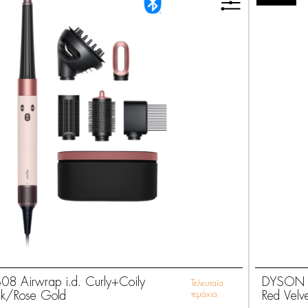
 Airwrap i.d. Curly+Coily
DYSON H
Τελευταία
nk/Rose Gold
τεμάχια
Red Velv