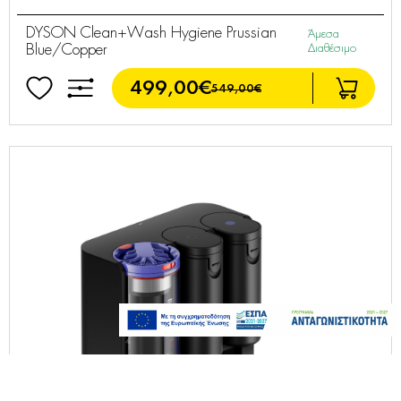
DYSON Clean+Wash Hygiene Prussian
Άμεσα
Blue/Copper
Διαθέσιμο
499,00€
549,00€