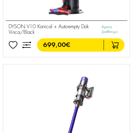
DYSON V10 Konical + Auto-empty Dok
Άμεσα
Vinca/Black
Διαθέσιμο
699,00€