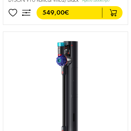
DYSON V10 Konical Vinca/Black
Άμεσα Διαθέσιμο
549,00€