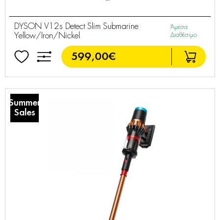
DYSON V12s Detect Slim Submarine
Άμεσα
Yellow/Iron/Nickel
Διαθέσιμο
599,00€
Summer
Sales