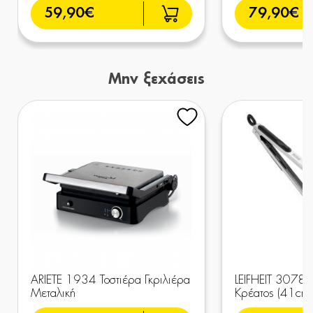
59,90€
79,90€
Μην ξεχάσεις
ARIETE 1934 Τοστιέρα Γκριλιέρα
LEIFHEIT 3078
Μεταλική
Κρέατος (41cm)