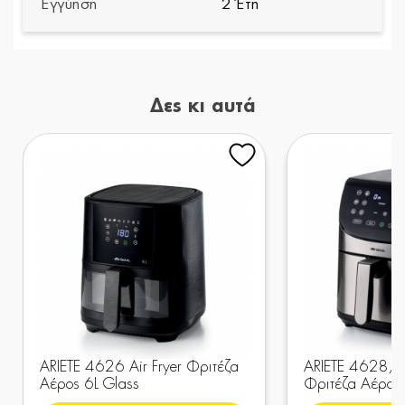
Εγγύηση
2 Έτη
Δες κι αυτά
ARIETE 4626 Air Fryer Φριτέζα
ARIETE 4628/00
Αέρος 6L Glass
Φριτέζα Αέρος 