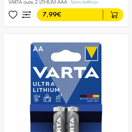
VARTA συσκ.2 LITHIUM ΑΑΑ
Άμεσα Διαθέσιμο
7,99€