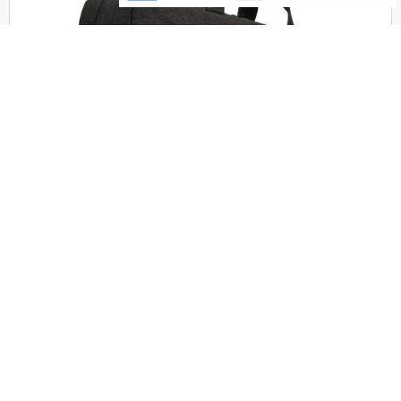
CASE LOGIC Huxton Τσάντα Ώμου/Χειρός
Τελευταία
για Laptop 15'' Μαύρη
τεμάχια
24,90€