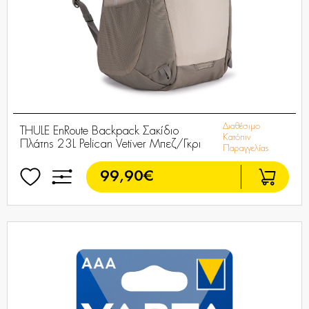
Διαθέσιμο
THULE EnRoute Backpack Σακίδιο
Κατόπιν
Πλάτης 23L Pelican Vetiver Μπεζ/Γκρι
Παραγγελίας
99,90€