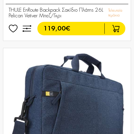
THULE EnRoute Backpack Σακίδιο Πλάτης 26L
Τελευταία
Pelican Vetiver Μπεζ/Γκρι
τεμάχια
119,00€