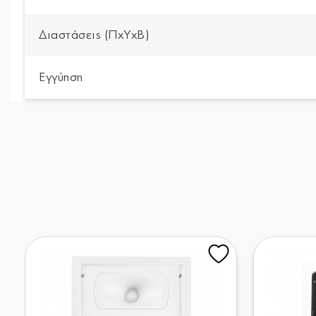
Διαστάσεις (ΠxYxΒ)
Εγγύηση