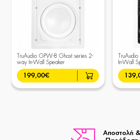
TruAudio GPW-8 Ghost series 2-
TruAudio
way In-Wall Speaker
In-Wall S
199,00€
139,
Αποστολή 