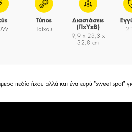
χύς
Τύπος
Διαστάσεις
Εγγ
(ΠxYxΒ)
0W
Τοίχου
2 
9,9 x 23,3 x
32,8 cm
άμεσο πεδίο ήχου αλλά και ένα ευρύ "sweet spot" γ