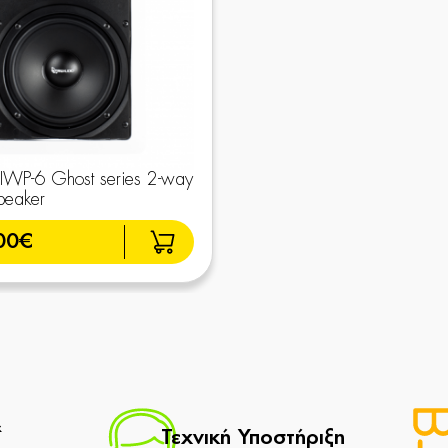
 IWP-6 Ghost series 2-way
peaker
00€
&
Τεχνική Υποστήριξη