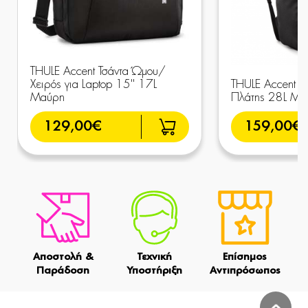
THULE Accent Τσάντα Ώμου/
Χειρός για Laptop 15'' 17L
THULE Accent B
Μαύρη
Πλάτης 28L Μα
129,00€
159,00€
Αποστολή &
Τεχνική
Επίσημος
Παράδοση
Υποστήριξη
Αντιπρόσωπος