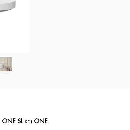
, ONE SL
και
ONE
.