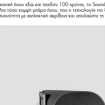
 μηχανική ήχου εδώ και σχεδόν 100 χρόνια, το S
Μια τόσο κομψή μπάρα ήχου, που η τεχνολογία της ξ
υχνότητα με εκπληκτική ακρίβεια και απολαύστε τ