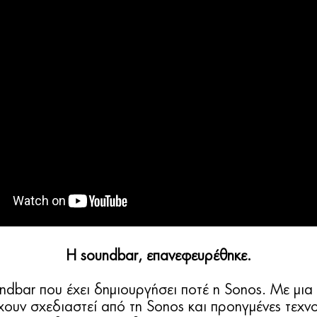
Η soundbar, επανεφευρέθηκε.
oundbar που έχει δημιουργήσει ποτέ η Sonos. Με μι
υν σχεδιαστεί από τη Sonos και προηγμένες τεχνο