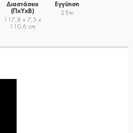
Διαστάσεις
Εγγύηση
(ΠxYxΒ)
2 Έτη
117,8 x 7,5 x
110.6 cm