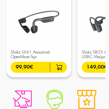
Shokz S661 Ακουστικά
Shokz S805 Ακ
OpenMove Γκρι
USB-C Μαύρα
99,90€
149,00€