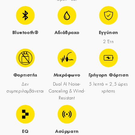
Bluetooth®
Αδιάβροχο
Εγγύηση
2 Έτη
Φορτιστής
Μικρόφωνο
Γρήγορη Φόρτιση
Δεν
Dual AI Noise-
5 λεπτά = 2,5 ώρες
συμπεριλαμβάνεται
Canceling & Wind-
χρήσης
Resistant
EQ
Ασύρματη