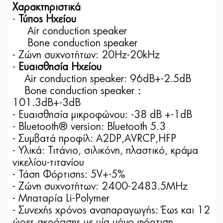
Χαρακτηριστικά
-
Τύπος Ηχείου
Air conduction speaker
Bone conduction speaker
- Ζώνη συχνοτήτων: 20Hz-20kHz
-
Ευαισθησία Ηχείου
Air conduction speaker: 96dB+-2.5dB
Bone conduction speaker：
101.3dB+-3dB
- Ευαισθησία μικροφώνου: -38 dB +-1dB
- Bluetooth® version: Bluetooth 5.3
- Συμβατά προφίλ: A2DP,AVRCP,HFP
- Υλικά: Τιτάνιο, σιλικόνη, πλαστικό, κράμα
νικελίου-τιτανίου
- Τάση Φόρτισης: 5V+-5%
- Ζώνη συχνοτήτων: 2400-2483.5MHz
- Μπαταρία Li-Polymer
- Συνεχής χρόνος αναπαραγωγής: Έως και 12
ώρες ακρόασης με μία μόνο φόρτιση