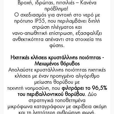
Βροχή, ιδρώτας, πιτσιλιές – Κανένα
πρόβλημα!
Ο σχεδιασμός για αντοχή στο νερό με
πρότυπο IP55, που περιλαμβάνει διπλή
στρώση πλέγματος και
νανο-απωθητική επίστρωση, εξασφαλίζει
ανθεκτικότητα απέναντι στα στοιχεία της
φύσης.
Ηχητικές κλήσεις κρυστάλλινης ποιότητας -
Μειωμένος θόρυβος
Απολαύστε κρυστάλλινης ποιότητας ηχητικές
κλήσεις με έναν προηγμένο αλγόριθμο
μείωσης θορύβου με
τεχνητή νοημοσύνη, που
φιλτράρει το 96,5%
του περιβαλλοντικού θορύβου
. Δύο
στρατηγικά τοποθετημένα
μικρόφωνα καταγράφουν με ακρίβεια ακόμη
και τη λεπτότερη ανθρώπινη φωνή,