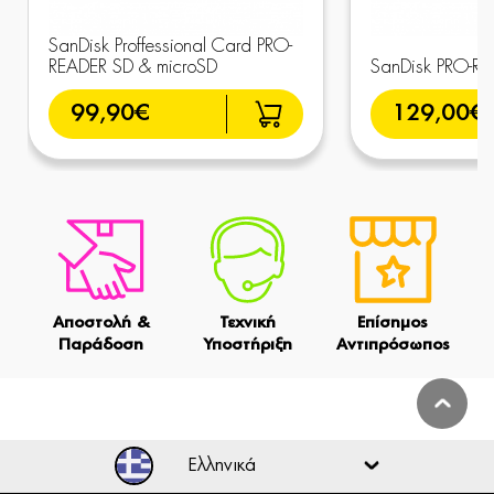
SanDisk Proffessional Card PRO-
READER SD & microSD
SanDisk PRO-RE
99,90€
129,00€
Αποστολή &
Τεχνική
Επίσημος
Παράδοση
Υποστήριξη
Αντιπρόσωπος
Ελληνικά