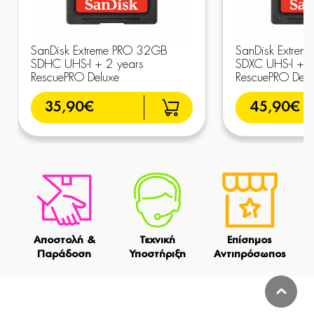
SanDisk Extreme PRO 32GB
SanDisk Extre
SDHC UHS-I + 2 years
SDXC UHS-I + 2
RescuePRO Deluxe
RescuePRO Delu
35,90€
45,90€
Αποστολή &
Τεχνική
Επίσημος
Παράδοση
Υποστήριξη
Αντιπρόσωπος