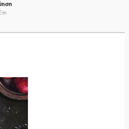
ύηση
Έτη