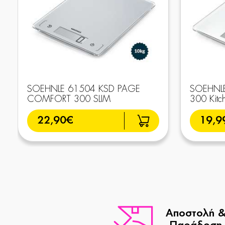
SOEHNLE 61504 KSD PAGE
SOEHNLE
COMFORT 300 SLIM
300 Kitc
22,90€
19,9
Αποστολή 