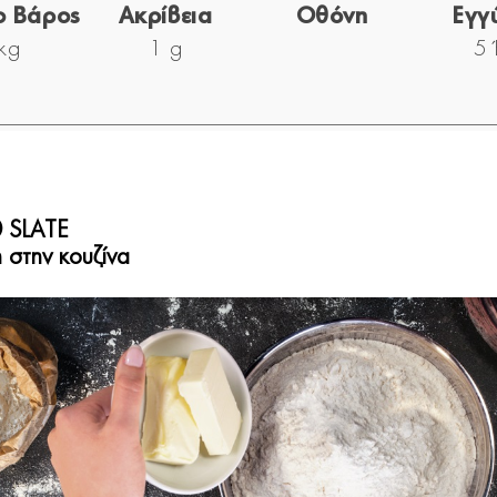
ο Βάρος
Ακρίβεια
Οθόνη
Εγγ
kg
1 g
5 
 SLATE
 στην κουζίνα