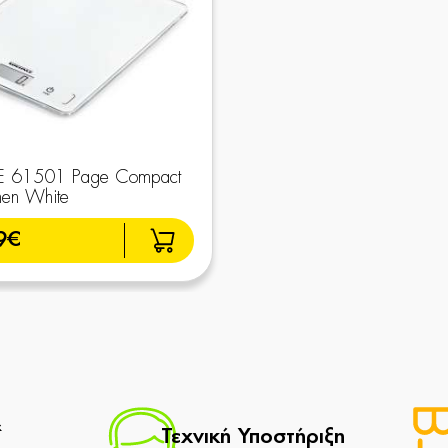
 61501 Page Compact
hen White
9€
&
Τεχνική Υποστήριξη