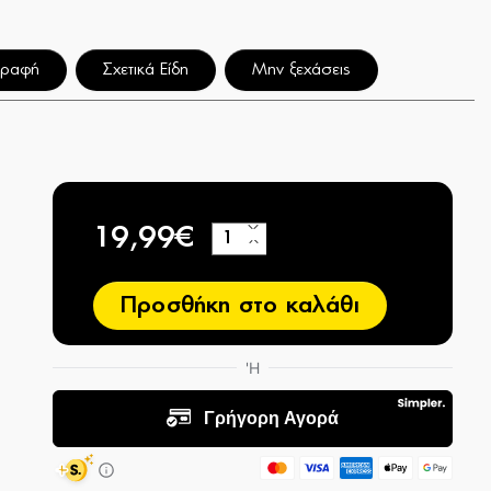
γραφή
Σχετικά Είδη
Μην ξεχάσεις
19,99€
+
−
Προσθήκη στο καλάθι