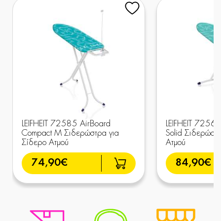
LEIFHEIT 72585 AirBoard
LEIFHEIT 72563
Compact M Σιδερώστρα για
Solid Σιδερώστ
Σίδερο Ατμού
Ατμού
74,90€
84,90€