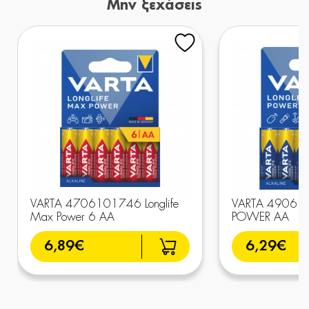
Μην ξεχάσεις
VARTA 4706101746 Longlife
VARTA 4906 συ
Max Power 6 AA
POWER AA
6,89€
6,29€