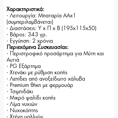
Χαρακτηριστικά:
- Λειτουργία: Μπαταρία ΑΑx1
(συμπεριλαμβάνεται)
-
Διαστάσεις: Υ x Π x Β (195x115x50)
- Βάρος: 343 γρ.
- Εγγύηση: 2 χρόνια
Περιεχόμενα Συσκευασίας:
- Περιστροφικό προσάρτημα για Μύτη και
Αυτιά
- PG Εξάρτημα
- Χτενάκι με ρύθμιση κοπής
- Λεπίδες από ανοξείδωτο χάλυβα
- Premium θήκη με φερμουάρ
- Τσιμπιδάκι
- Μικρό ψαλίδι κοπής
- Λίμα νυχιών
- Νυχοκόπτης
- Χτένα μαλλιών