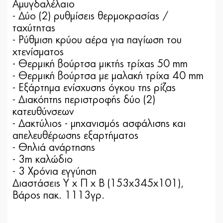
Αμυγδαλέλαιο
- Δύο (2) ρυθμίσεις θερμοκρασίας /
ταχύτητας
- Ρύθμιση κρύου αέρα για παγίωση του
χτενίσματος
- Θερμική βούρτσα μικτής τρίχας 50 mm
- Θερμική βούρτσα με μαλακή τρίχα 40 mm
- Εξάρτημα ενίσχυσης όγκου της ρίζας
- Διακόπτης περιστροφής δύο (2)
κατευθύνσεων
- Δακτύλιος - μηχανισμός ασφάλισης και
απελευθέρωσης εξαρτήματος
- Θηλιά ανάρτησης
- 3m καλώδιο
- 3 Χρόνια εγγύηση
Διαστάσεις Υ x Π x B (153x345x101),
Βάρος πακ. 1113γρ.