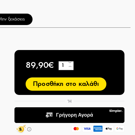
Μην ξεχάσεις
89,90€
+
−
Προσθήκη στο καλάθι