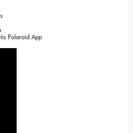
ας
ή
ής Polaroid App