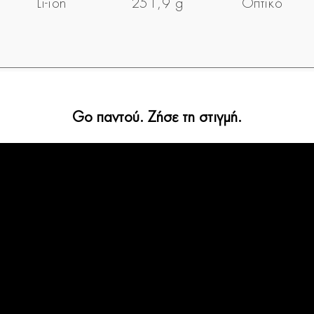
Li-ion
251,9 g
Οπτικό
Go παντού. Ζήσε τη στιγμή.