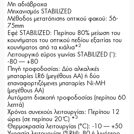
Μη αδιάβροχα
Μηχανισμός STABILIZED
Μέθοδος μετατόπισης οπτικού φακού: 56-
75mm
Εφέ STABILIZED: Περίπου 80% μείωση του
κουνήματος του οπτικού πεδίου εξαιτίας του
2
κουνήματος από τα κιάλια*
Λειτουργικό εύρος γωνίας STABILIZED (˚):
-80 — +80
Πηγή τροφοδοσίας: Δύο αλκαλικές
μπαταρίες LR6 (μεγέθους AA) ή δύο
επαναφορτιζόμενες μπαταρίες Ni-MH
(μεγέθους AA)
Αυτόματη διακοπή τροφοδοσίας (περίπου 60
λεπτά)
Χρόνος συνεχούς λειτουργίας: Περίπου 12
3
ώρες (σε περίπου 20 ̊C) *
Θερμοκρασία λειτουργίας (°C): -10 — +50
Υγρασία λειτουργίας (%RH): 80 ή λιγότερο