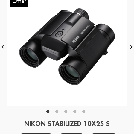
Offer
O
NIKON STABILIZED 10X25 S