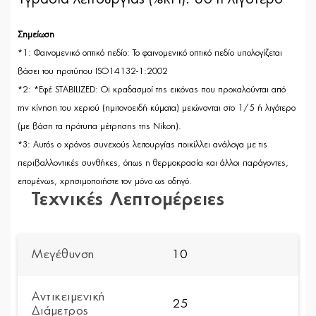
Σημείωση
*1: Φαινομενικό οπτικό πεδίο: Το φαινομενικό οπτικό πεδίο υπολογίζεται
βάσει του προτύπου ISO14132-1:2002
*2: *Εφέ STABILIZED: Οι κραδασμοί της εικόνας που προκαλούνται από
την κίνηση του χεριού (ημιτονοειδή κύματα) μειώνονται στο 1/5 ή λιγότερο
(με βάση τα πρότυπα μέτρησης της Nikon).
*3: Αυτός ο χρόνος συνεχούς λειτουργίας ποικίλλει ανάλογα με τις
περιβαλλοντικές συνθήκες, όπως η θερμοκρασία και άλλοι παράγοντες,
επομένως, χρησιμοποιήστε τον μόνο ως οδηγό.
Τεχνικές Λεπτομέρειες
Μεγέθυνση
10
Αντικειμενική
25
Διάμετρος