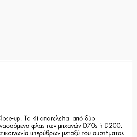
ose-up. Το kit αποτελείται από δύο
τινασσόμενο φλας των μηχανών D70s ή D200.
επικοινωνία υπερύθρων μεταξύ του συστήματος