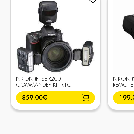
NIKON (F) SB-R200
NIKON (
COMMANDER KIT R1C1
REMOTE 
859,00€
199,