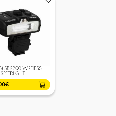
S) SB-R200 WIRELESS
SPEEDLIGHT
00€