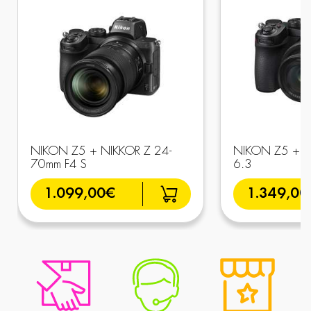
NIKON Z5 + NIKKOR Z 24-
NIKON Z5 + 2
70mm F4 S
6.3
1.099,00€
1.349,00