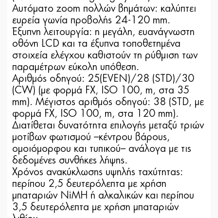
Αυτόματο zoom πολλών βημάτων: καλύπτει
ευρεία γωνία προβολής 24-120 mm.
Έξυπνη λειτουργία: η μεγάλη, ευανάγνωστη
οθόνη LCD και τα έξυπνα τοποθετημένα
στοιχεία ελέγχου καθιστούν τη ρύθμιση των
παραμέτρων εύκολη υπόθεση.
Αριθμός οδηγού: 25(EVEN)/28 (STD)/30
(CW) (με φορμά FX, ISO 100, m, στα 35
mm). Μέγιστος αριθμός οδηγού: 38 (STD, με
φορμά FX, ISO 100, m, στα 120 mm).
Διατίθεται δυνατότητα επιλογής μεταξύ τριών
μοτίβων φωτισμού –κέντρου βάρους,
ομοιόμορφου και τυπικού– ανάλογα με τις
δεδομένες συνθήκες λήψης.
Χρόνος ανακύκλωσης υψηλής ταχύτητας:
περίπου 2,5 δευτερόλεπτα με χρήση
μπαταριών NiMH ή αλκαλικών και περίπου
3,5 δευτερόλεπτα με χρήση μπαταριών