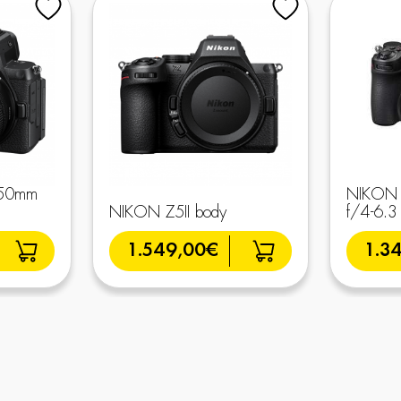
-50mm
NIKON 
NIKON Z5II body
f/4-6.3
1.549,00€
1.3