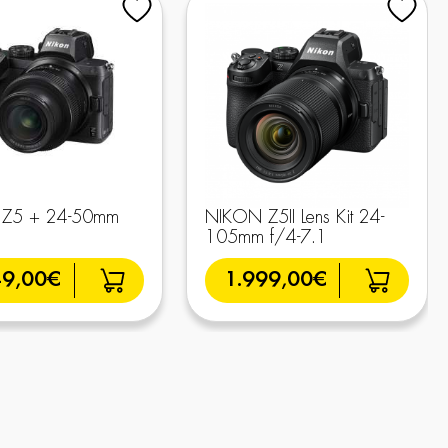
Z5 + 24-50mm
NIKON Z5II Lens Kit 24-
105mm f/4-7.1
49,00€
1.999,00€