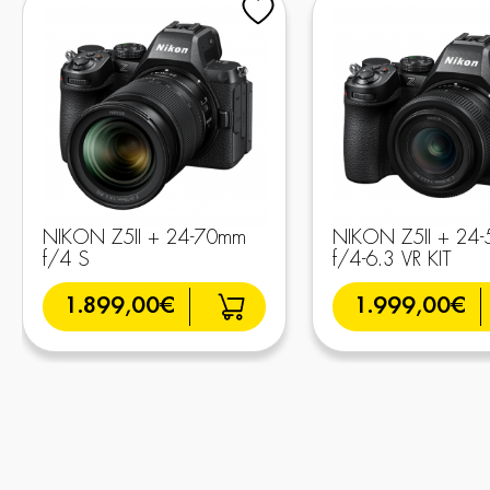
NIKON Z5II + 24-70mm
NIKON Z5II + 24
f/4 S
f/4-6.3 VR KIT
1.899,00€
1.999,00€