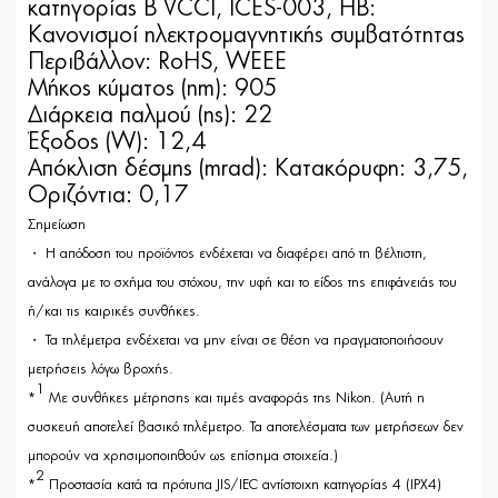
κατηγορίας B VCCI, ICES-003, ΗΒ:
Κανονισμοί ηλεκτρομαγνητικής συμβατότητας
Περιβάλλον: RoHS, WEEE
Μήκος κύματος (nm): 905
Διάρκεια παλμού (ns): 22
Έξοδος (W): 12,4
Απόκλιση δέσμης (mrad): Κατακόρυφη: 3,75,
Οριζόντια: 0,17
Σημείωση
・
Η απόδοση του προϊόντος ενδέχεται να διαφέρει από τη βέλτιστη,
ανάλογα με το σχήμα του στόχου, την υφή και το είδος της επιφάνειάς του
ή/και τις καιρικές συνθήκες.
・
Τα τηλέμετρα ενδέχεται να μην είναι σε θέση να πραγματοποιήσουν
μετρήσεις λόγω βροχής.
1
*
Με συνθήκες μέτρησης και τιμές αναφοράς της Nikon. (Αυτή η
συσκευή αποτελεί βασικό τηλέμετρο. Τα αποτελέσματα των μετρήσεων δεν
μπορούν να χρησιμοποιηθούν ως επίσημα στοιχεία.)
2
*
Προστασία κατά τα πρότυπα JIS/IEC αντίστοιχη κατηγορίας 4 (IPX4)