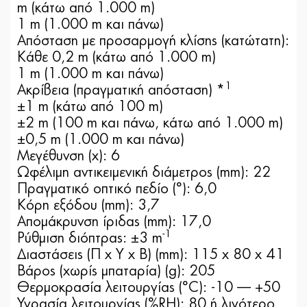
m (κάτω από 1.000 m)
1 m (1.000 m και πάνω)
Απόσταση με προσαρμογή κλίσης (κατώτατη):
Κάθε 0,2 m (κάτω από 1.000 m)
1 m (1.000 m και πάνω)
1
Ακρίβεια (πραγματική απόσταση) *
±1 m (κάτω από 100 m)
±2 m (100 m και πάνω, κάτω από 1.000 m)
±0,5 m (1.000 m και πάνω)
Μεγέθυνση (x): 6
Ωφέλιμη αντικειμενική διάμετρος (mm): 22
Πραγματικό οπτικό πεδίο (°): 6,0
Κόρη εξόδου (mm): 3,7
Απομάκρυνση ίριδας (mm): 17,0
-1
Ρύθμιση διόπτρας: ±3 m
Διαστάσεις (Π x Y x Β) (mm): 115 x 80 x 41
Βάρος (χωρίς μπαταρία) (g): 205
Θερμοκρασία λειτουργίας (°C): -10 — +50
Υγρασία λειτουργίας (%RH): 80 ή λιγότερο