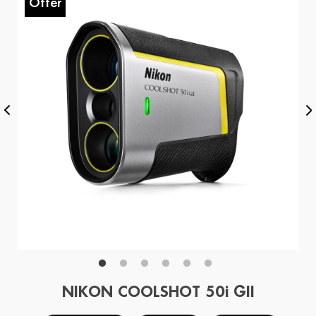
Offer
O
NIKON COOLSHOT 50i GII