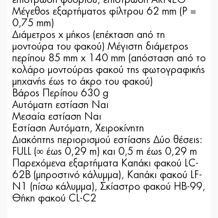
επίστρωση φθορίου, επίστρωση ARNEO
Μέγεθος εξαρτήματος φίλτρου 62 mm (P =
0,75 mm)
Διάμετρος x μήκος (επέκταση από τη
μοντούρα του φακού) Μέγιστη διάμετρος
περίπου 85 mm x 140 mm (απόσταση από το
κολάρο μοντούρας φακού της φωτογραφικής
μηχανής έως το άκρο του φακού)
Βάρος Περίπου 630 g
Αυτόματη εστίαση Ναι
Μεσαία εστίαση Ναι
Εστίαση Αυτόματη, Χειροκίνητη
Διακόπτης περιορισμού εστίασης Δύο θέσεις:
FULL (∞ έως 0,29 m) και 0,5 m έως 0,29 m
Παρεχόμενα εξαρτήματα Καπάκι φακού LC-
62B (μπροστινό κάλυμμα), Καπάκι φακού LF-
N1 (πίσω κάλυμμα), Σκίαστρο φακού HB-99,
Θήκη φακού CL-C2