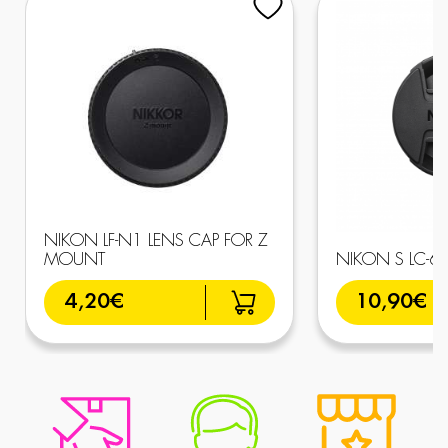
NIKON LF-N1 LENS CAP FOR Z
MOUNT
NIKON S LC-6
4,20€
10,90€