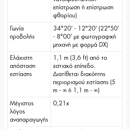
επίστρωση ή επίστρωση
φθορίου)
Γωνία
34°20' - 12°20' (22°50'
προβολής
- 8°00' με φωτογραφική
μηχανή με φορμά DX)
Ελάχιστη
1,1 m (3,6 ft) από το
απόσταση
εστιακό επίπεδο.
εστίασης
Διατίθεται διακόπτης
περιορισμού εστίασης (5
m - ∞ ή 1,1 m - ∞)
Μέγιστος
0,21x
λόγος
αναπαραγωγής