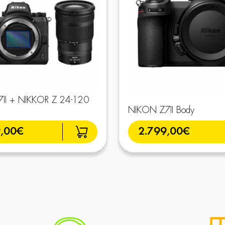
II + NIKKOR Z 24-120
NIKON Z7II Body
9,00€
2.799,00€