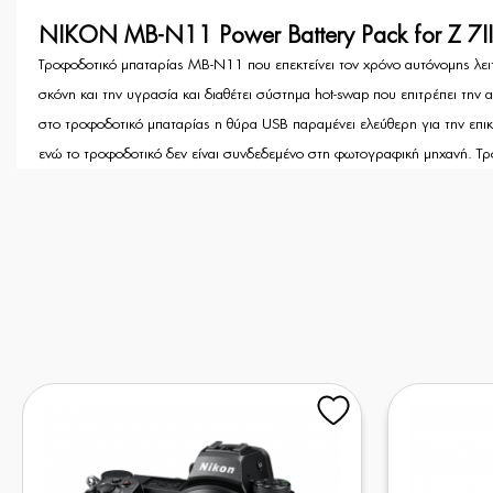
NIKON MB-N11 Power Battery Pack for Z 7II 
Τροφοδοτικό μπαταρίας MB-N11 που επεκτείνει τον χρόνο αυτόνομης λειτ
σκόνη και την υγρασία και διαθέτει σύστημα hot-swap που επιτρέπει τη
στο τροφοδοτικό μπαταρίας η θύρα USB παραμένει ελεύθερη για την επικο
ενώ το τροφοδοτικό δεν είναι συνδεδεμένο στη φωτογραφική μηχανή. Τροφ