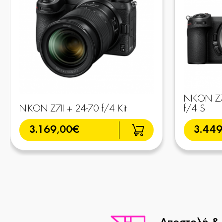
NIKON Z7
NIKON Z7II + 24-70 f/4 Kit
f/4 S
3.169,00€
3.44