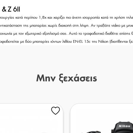
& Z 6II
ουργίας κατά περίπου 1,8x και χαρίζει πιο άνετη ισορροπία κατά τη χρήση τη
ν αντικατάσταση της μπαταρίας χωρίς διακοπή στη λήψη. Αν τραβάτε video με μ
ινωνία με τον εξωτερικό εξοπλισμό σας. Αυτό το τροφοδοτικό διαθέτει επίσης 
οδοτείται με δύο μπαταρίες ιόντων λιθίου EN-EL 15c της Νikon (διατίθενται ξε
Μην ξεχάσεις