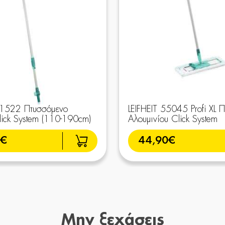
41522 Πτυσσόμενο
LEIFHEIT 55045 Profi XL Π
lick System (110-190cm)
Αλουμινίου Click System
9€
44,90€
Μην ξεχάσεις