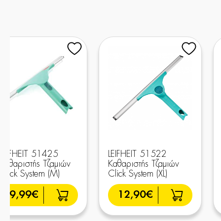
LEIFHEIT 51425
LEIFHEIT 51522
Καθαριστής Τζαμιών
Καθαριστής Τζαμιών
Click System (Μ)
Click System (XL)
9,99€
12,90€