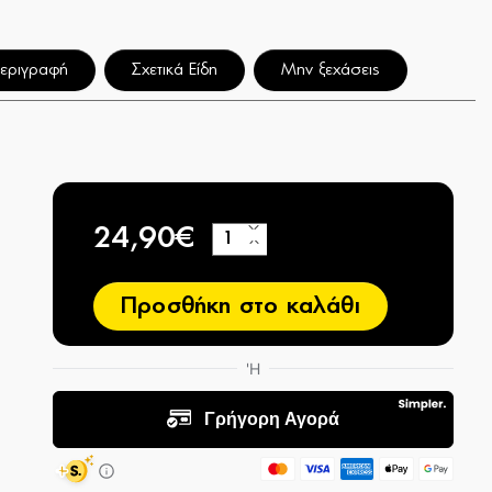
εριγραφή
Σχετικά Είδη
Μην ξεχάσεις
24,90€
+
−
Προσθήκη στο καλάθι