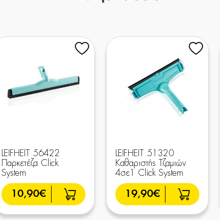
LEIFHEIT 56422
LEIFHEIT 51320
Παρκετέζα Click
Καθαριστής Τζαμιών
System
4σε1 Click System
10,90€
19,90€