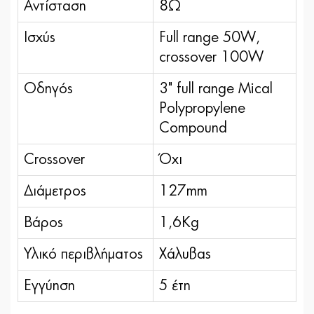
Αντίσταση
8Ω
Ισχύς
Full range 50W,
crossover 100W
Οδηγός
3" full range Mical
Polypropylene
Compound
Crossover
Όχι
Διάμετρος
127mm
Βάρος
1,6Kg
Υλικό περιβλήματος
Χάλυβας
Εγγύηση
5 έτη