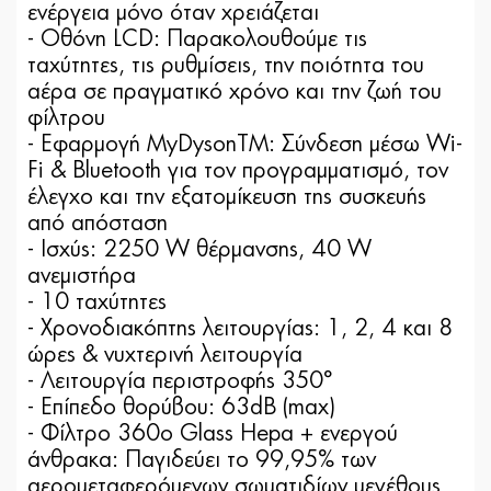
ενέργεια μόνο όταν χρειάζεται
- Οθόνη LCD: Παρακολουθούμε τις
ταχύτητες, τις ρυθμίσεις, την ποιότητα του
αέρα σε πραγματικό χρόνο και την ζωή του
φίλτρου
- Εφαρμογή MyDysonTM: Σύνδεση μέσω Wi-
Fi & Bluetooth για τον προγραμματισμό, τον
έλεγχο και την εξατομίκευση της συσκευής
από απόσταση
- Ισχύς: 2250 W θέρμανσης, 40 W
ανεμιστήρα
- 10 ταχύτητες
- Χρονοδιακόπτης λειτουργίας: 1, 2, 4 και 8
ώρες & νυχτερινή λειτουργία
- Λειτουργία περιστροφής 350°
- Επίπεδο θορύβου: 63dB (max)
- Φίλτρο 360ο Glass Hepa + ενεργού
άνθρακα: Παγιδεύει το 99,95% των
αερομεταφερόμενων σωματιδίων μεγέθους