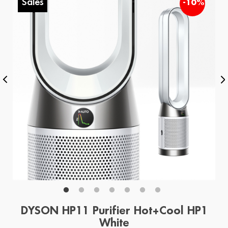
Sales
%
-10%
DYSON HP11 Purifier Hot+Cool HP1
White