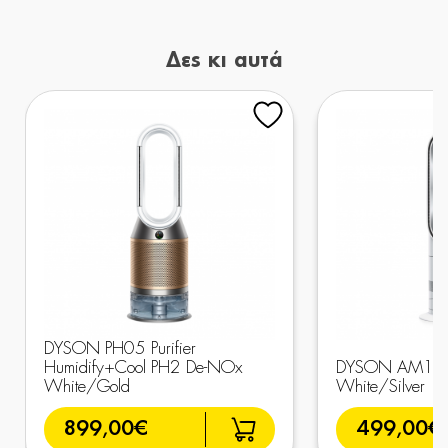
Δες κι αυτά
DYSON PH05 Purifier
Humidify+Cool PH2 De-NOx
DYSON AM15 H
White/Gold
White/Silver
899,00€
499,00€