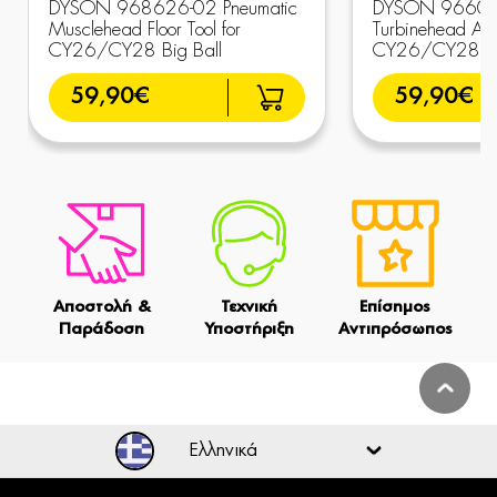
DYSON 968626-02 Pneumatic
DYSON 96604
Musclehead Floor Tool for
Turbinehead Ass
CY26/CY28 Big Ball
CY26/CY28
59,90€
59,90€
Αποστολή &
Τεχνική
Επίσημος
Παράδοση
Υποστήριξη
Αντιπρόσωπος
Ελληνικά