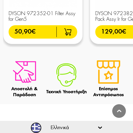
DYSON 972352-01 Filter Assy
DYSON 972382-
for Gen5
Pack Assy Ir for 
50,90€
129,00€
Αποστολή &
Επίσημος
Τεχνική Υποστήριξη
Παράδοση
Αντιπρόσωπος
Ελληνικά