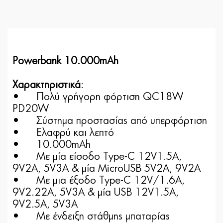
Powerbank 10.000mAh
Χαρακτηριστικά
:
•
Πολύ γρήγορη φόρτιση QC18W
PD20W
•
Σύστημα προστασίας από υπερφόρτιση
•
Ελαφρύ και λεπτό
•
10.000mAh
•
Με μία είσοδο Type-C 12V1.5A,
9V2A, 5V3A & μία MicroUSB 5V2A, 9V2A
•
Με μια έξοδο Type-C 12V/1.6A,
9V2.22A, 5V3A & μία USB 12V1.5A,
9V2.5A, 5V3A
•
Με ένδειξη στάθμης μπαταρίας