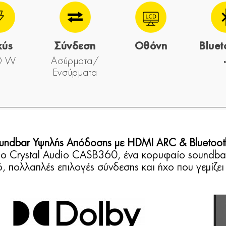
χύς
Σύνδεση
Οθόνη
Blue
0 W
Ασύρματα/
Ενσύρματα
undbar Υψηλής Απόδοσης με HDMI ARC & Bluetoo
ο Crystal Audio CASB360, ένα κορυφαίο soundba
, πολλαπλές επιλογές σύνδεσης και ήχο που γεμίζε