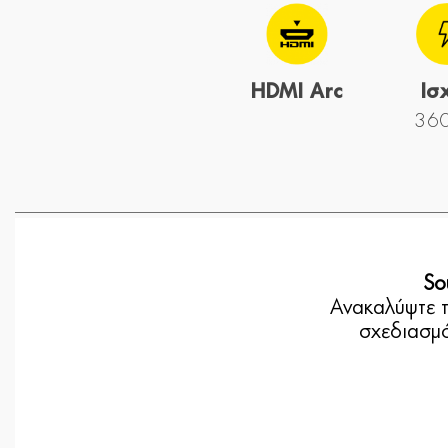
HDMI Arc
Ισ
36
So
Ανακαλύψτε τ
σχεδιασμό