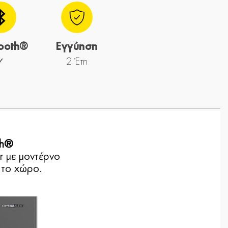
tooth®
Εγγύηση
✓
2 Έτη
th®
r με μοντέρνο
ι το χώρο.