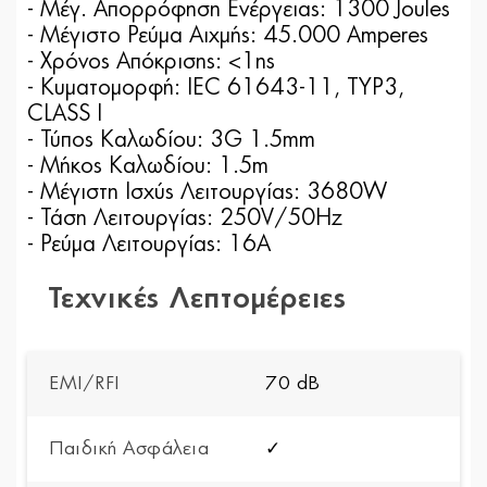
- Μέγ. Απορρόφηση Ενέργειας: 1300 Joules
- Μέγιστο Ρεύμα Αιχμής: 45.000 Amperes
- Χρόνος Απόκρισης: <1ns
- Κυματομορφή: IEC 61643-11, TYP3,
CLASS I
- Τύπος Καλωδίου: 3G 1.5mm
- Μήκος Καλωδίου: 1.5m
- Μέγιστη Ισχύς Λειτουργίας: 3680W
- Τάση Λειτουργίας: 250V/50Hz
- Ρεύμα Λειτουργίας: 16A
Τεχνικές Λεπτομέρειες
EMI/RFI
70 dB
Παιδική Ασφάλεια
✓