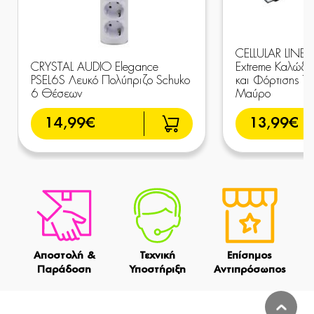
CELLULAR LINE
CRYSTAL AUDIO Elegance
Extreme Καλώδι
PSEL6S Λευκό Πολύπριζο Schuko
και Φόρτισης Ty
6 Θέσεων
Μαύρο
14,99€
13,99€
Αποστολή &
Τεχνική
Επίσημος
Παράδοση
Υποστήριξη
Αντιπρόσωπος