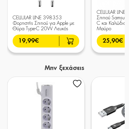
CELLULAR LINE 
CELLULAR LINE 398353
Σπιτιού Samsun
Φορτιστής Σπιτιού για Apple με
C και Καλώδιο
Θύρα Type-C 20W Λευκός
Μαύρο
19,99€
25,90€
Μην ξεχάσεις