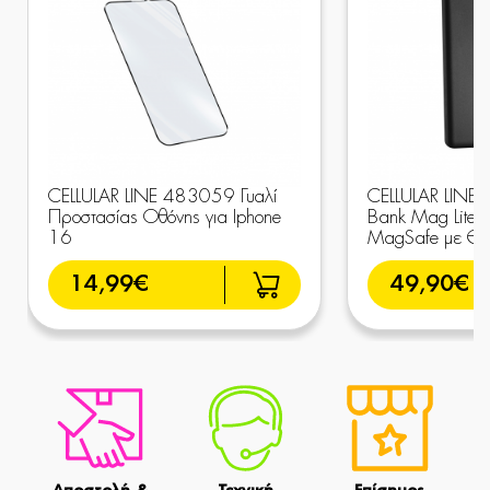
CELLULAR LINE 483059 Γυαλί
CELLULAR LINE
Προστασίας Οθόνης για Iphone
Bank Mag Lit
16
MagSafe με Θύρ
14,99€
49,90€