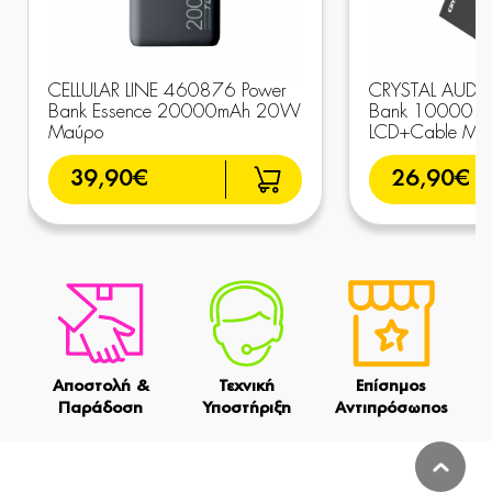
CELLULAR LINE 460876 Power
CRYSTAL AUDIO
Bank Essence 20000mAh 20W
Bank 10000 mA
Μαύρο
LCD+Cable Μα
39,90€
26,90€
Αποστολή &
Τεχνική
Επίσημος
Παράδοση
Υποστήριξη
Αντιπρόσωπος