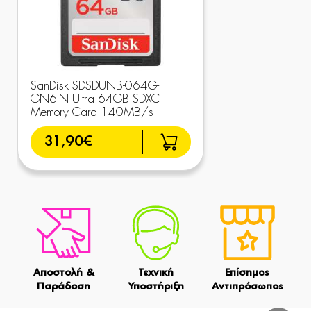
SanDisk SDSDUNB-064G-
GN6IN Ultra 64GB SDXC
Memory Card 140MB/s
31,90€
Αποστολή &
Τεχνική
Επίσημος
Παράδοση
Υποστήριξη
Αντιπρόσωπος