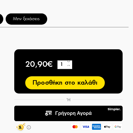
Μην ξεχάσεις
20,90€
+
−
Προσθήκη στο καλάθι