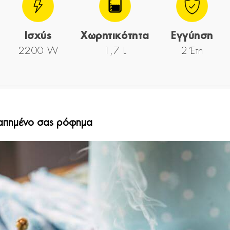
Ισχύς
Χωρητικότητα
Εγγύηση
2200 W
1,7 L
2 Έτη
αγαπημένο σας ρόφημα