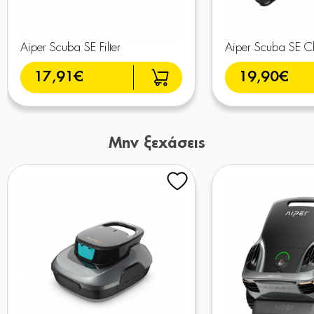
Aiper Scuba SE Filter
Aiper Scuba SE C
17,91€
19,90€
Μην ξεχάσεις