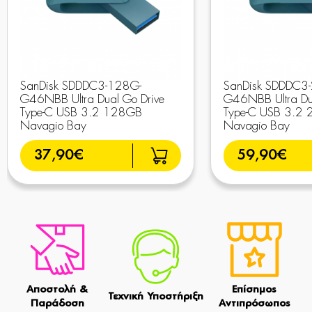
SanDisk SDDDC3-128G-
SanDisk SDDDC3
G46NBB Ultra Dual Go Drive
G46NBB Ultra Du
Type-C USB 3.2 128GB
Type-C USB 3.2
Navagio Bay
Navagio Bay
37,90€
59,90€
Αποστολή &
Επίσημος
Τεχνική Υποστήριξη
Παράδοση
Αντιπρόσωπος