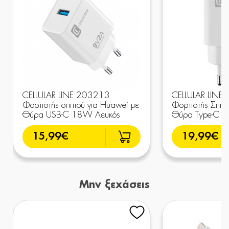
CELLULAR LINE 203213
CELLULAR LINE
Φορτιστής σπιτιού για Huawei με
Φορτιστής Σπιτι
Θύρα USB-C 18W Λευκός
Θύρα Type-C 
15,99€
19,99€
Μην ξεχάσεις