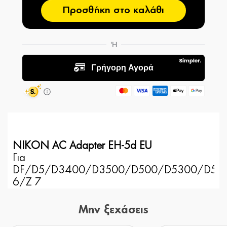
Προσθήκη στο καλάθι
NIKON AC Adapter EH-5d EU
Για
DF/D5/D3400/D3500/D500/D5300/D55
6/Z 7
Μην ξεχάσεις