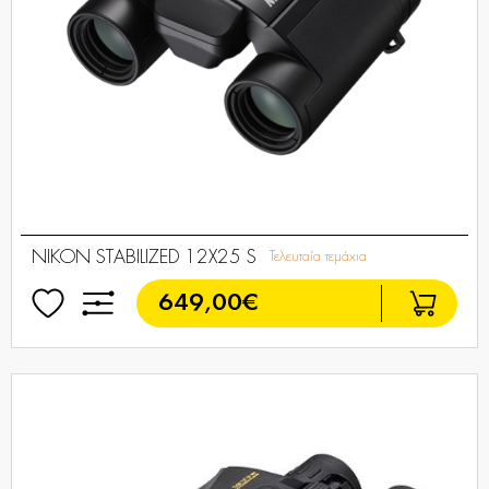
NIKON STABILIZED 12X25 S
Τελευταία τεμάχια
649,00€