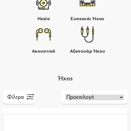
Ηχεία
Συσκευές Ήχου
Ακουστικά
Αξεσουάρ Ήχου
Ήχος
Φίλτρα