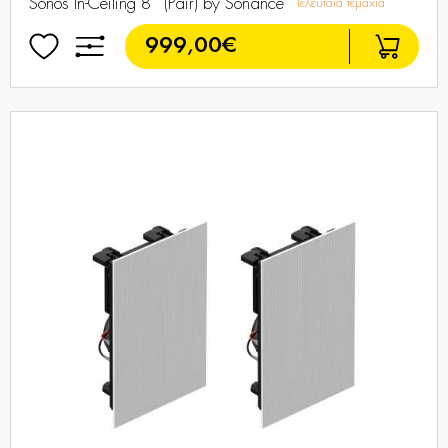
Sonos In-Ceiling 8” (Pair) by Sonance
Τελευταία τεμάχια
999,00€