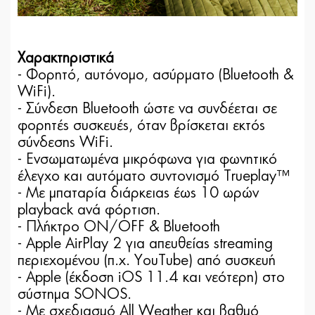
Χαρακτηριστικά
- Φορητό, αυτόνομο, ασύρματο (Bluetooth &
WiFi).
- Σύνδεση Bluetooth ώστε να συνδέεται σε
φορητές συσκευές, όταν βρίσκεται εκτός
σύνδεσης WiFi.
- Eνσωματωμένα μικρόφωνα για φωνητικό
έλεγχο και αυτόματο συντονισμό Trueplay™
- Με μπαταρία διάρκειας έως 10 ωρών
playback ανά φόρτιση.
- Πλήκτρο ON/OFF & Βluetooth
- Apple AirPlay 2 για απευθείας streaming
περιεχομένου (π.χ. YouTube) από συσκευή
- Apple (έκδοση iOS 11.4 και νεότερη) στο
σύστημα SONOS.
- Με σχεδιασμό All Weather και βαθμό