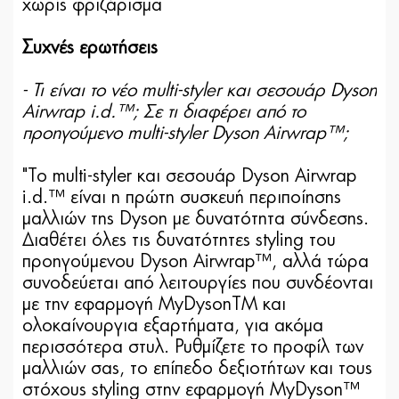
χωρίς φριζάρισμα
Συχνές ερωτήσεις
- Τι είναι το νέο multi-styler και σεσουάρ Dyson
Airwrap i.d.™; Σε τι διαφέρει από το
προηγούμενο multi-styler Dyson Airwrap™;
"Το multi-styler και σεσουάρ Dyson Airwrap
i.d.™ είναι η πρώτη συσκευή περιποίησης
μαλλιών της Dyson με δυνατότητα σύνδεσης.
Διαθέτει όλες τις δυνατότητες styling του
προηγούμενου Dyson Airwrap™, αλλά τώρα
συνοδεύεται από λειτουργίες που συνδέονται
με την εφαρμογή MyDysonTM και
ολοκαίνουργια εξαρτήματα, για ακόμα
περισσότερα στυλ. Ρυθμίζετε το προφίλ των
μαλλιών σας, το επίπεδο δεξιοτήτων και τους
στόχους styling στην εφαρμογή MyDyson™