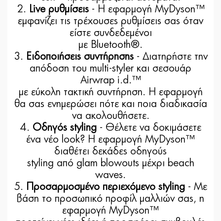
2.
Live ρυθμίσεις
- Η εφαρμογή MyDyson™
εμφανίζει τις τρέχουσες ρυθμίσεις σας όταν
είστε συνδεδεμένοι
με Bluetooth®.
3.
Ειδοποιήσεις συντήρησης
- Διατηρήστε την
απόδοση του multi-styler και σεσουάρ
Airwrap i.d.™
με εύκολη τακτική συντήρηση. Η εφαρμογή
θα σας ενημερώσει πότε και ποια διαδικασία
να ακολουθήσετε.
4.
Οδηγός styling
- Θέλετε να δοκιμάσετε
ένα νέο look? Η εφαρμογή MyDyson™
διαθέτει δεκάδες οδηγούς
styling από glam blowouts μέχρι beach
waves.
5.
Προσαρμοσμένο περιεχόμενο styling
- Με
βάση το προσωπικό προφίλ μαλλιών σας, η
εφαρμογή MyDyson™