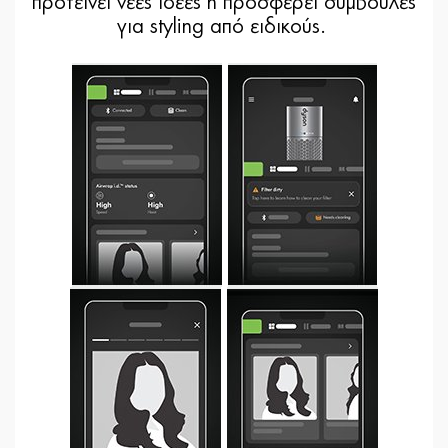
προτείνει νέες ιδέες ή προσφέρει συμβουλές
για styling από ειδικούς.