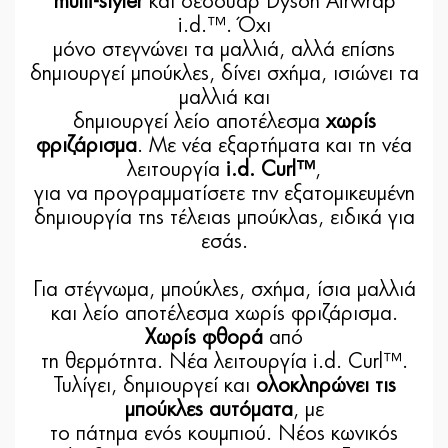
multi-styler
και σεσουάρ Dyson Airwrap
i.d.™. Όχι
μόνο στεγνώνει τα μαλλιά, αλλά επίσης
δημιουργεί μπούκλες, δίνει σχήμα, ισιώνει τα
μαλλιά και
δημιουργεί λείο αποτέλεσμα
χωρίς
φριζάρισμα
. Με νέα εξαρτήματα και τη νέα
λειτουργία
i.d. Curl™
,
για να προγραμματίσετε την εξατομικευμένη
δημιουργία της τέλειας μπούκλας, ειδικά για
εσάς.
Για στέγνωμα, μπούκλες, σχήμα, ίσια μαλλιά
και λείο αποτέλεσμα χωρίς φριζάρισμα.
Χωρίς φθορά
από
τη θερμότητα. Νέα λειτουργία i.d. Curl™.
Τυλίγει, δημιουργεί και
ολοκληρώνει τις
μπούκλες αυτόματα
, με
το πάτημα ενός κουμπιού. Νέος κωνικός