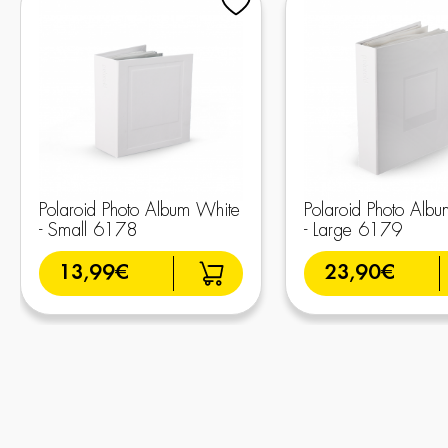
Polaroid Photo Album White
Polaroid Photo Alb
- Small 6178
- Large 6179
13,99€
23,90€