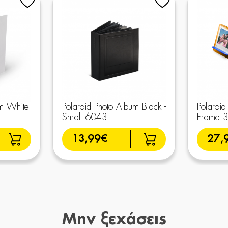
um White
Polaroid Photo Album Black -
Polaroid
Small 6043
Frame 
13,99€
27,
Μην ξεχάσεις