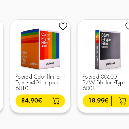
Polaroid Color film for i-
Polaroid 006001
Type - x40 film pack
B/W Film for i-Type
6010
6001
84,90€
18,99€