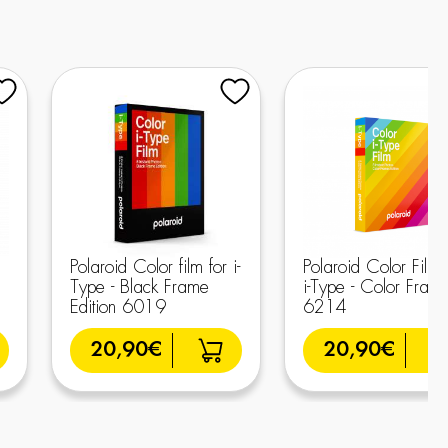
Polaroid Color film for i-
Polaroid Color Film 
Type - Black Frame
i-Type - Color Fram
Edition 6019
6214
20,90€
20,90€