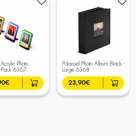
 Acrylic Photo
Polaroid Photo Album Black -
3-Pack 6367
Large 6368
90€
23,90€