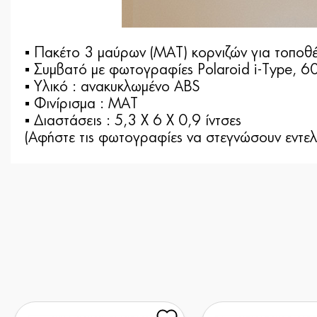
▪ Πακέτο 3 μαύρων (ΜΑΤ) κορνιζών για τοπο
▪ Συμβατό με φωτογραφίες Polaroid i-Type, 6
▪ Yλικό : ανακυκλωμένο ABS
▪ Φινίρισμα : ΜΑΤ
▪ Διαστάσεις : 5,3 Χ 6 Χ 0,9 ίντσες
(Αφήστε τις φωτογραφίες να στεγνώσουν εντελώ