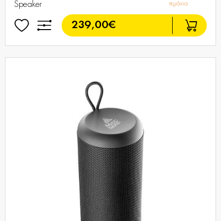
Speaker
τεμάχια
239,00€