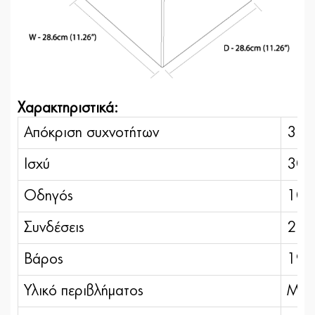
Χαρακτηριστικά:
Απόκριση συχνοτήτων
32 
Ισχύ
30
Οδηγός
10″ 
Συνδέσεις
2 fe
Βάρος
19 
Υλικό περιβλήματος
MD