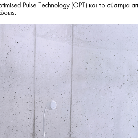
timised Pulse Technology (OPT) και το σύστημα α
ώσεις.