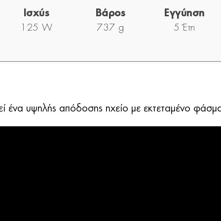
Ισχύς
Βάρος
Εγγύηση
125 W
737 g
5 Έτη
 ένα υψηλής απόδοσης ηχείο με εκτεταμένο φάσμα 