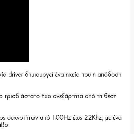
ία driver δημιουργεί ένα ηχείο που η απόδοση
νο τρισδιάστατο ήχο ανεξάρτητα από τη θέση
ύρος συχνοτήτων από 100Hz έως 22Khz, με ένα
ιβο.