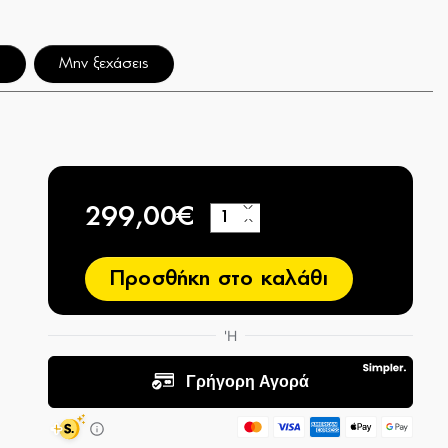
η
Μην ξεχάσεις
299,00€
+
−
Προσθήκη στο καλάθι