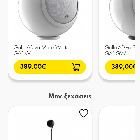
Gallo ADiva Matte White
Gallo ADiva Sin
GA1W
GA1GW
389,00€
389,00€
Μην ξεχάσεις