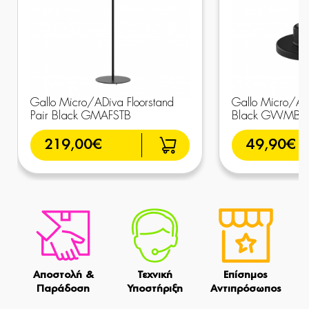
Gallo Micro/ADiva Floorstand
Gallo Micro/AD
Pair Black GMAFSTB
Black GWMB
219,00€
49,90€
Αποστολή &
Τεχνική
Επίσημος
Παράδοση
Υποστήριξη
Αντιπρόσωπος